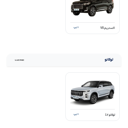
۱ تیپ
اکستریم VX
لوکانو
۱ تیپ
لوکانو L۷