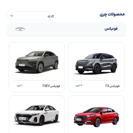
محصولات چری
فونیکس
۳ تیپ
۱ تیپ
فونیکس FX
فونیکس FXEV