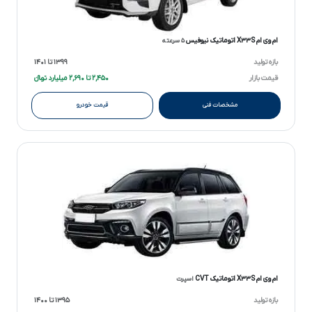
ام وی ام X۳۳S اتوماتیک نیوفیس
۵ سرعته
بازه تولید
۱۳۹۹ تا ۱۴۰۱
قیمت بازار
۲,۴۵۰ تا ۲,۶۹۰ میلیارد تومانءءء
مشخصات فنی
قیمت خودرو
ام وی ام X۳۳S اتوماتیک CVT
اسپرت
بازه تولید
۱۳۹۵ تا ۱۴۰۰