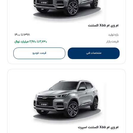
ام وی ام X۵۵ اکسلنت
بازه تولید
۱۳۹۸ تا ۱۴۰۰
قیمت بازار
۲,۷۳۰ تا ۲,۹۷۰ میلیارد تومانءءء
مشخصات فنی
قیمت خودرو
ام وی ام X۵۵ اکسلنت اسپرت