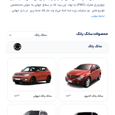
چهارچرخ محرک (۴WD) بنا نهاد. این برند که در سطح جهانی به عنوان «متخصص
خودروهای دو دیفرانسیل» شناخته می‌شود، جایگاه متمایزی در بازار جهانی..
ادامه مطلب
محصولات سانگ یانگ
سانگ یانگ
۱ تیپ
۷ تیپ
سانگ یانگ اکتیون
سانگ یانگ تیوولی