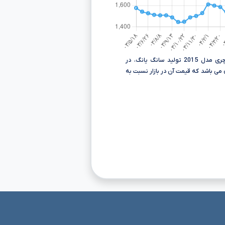
قیمت سانگ یانگ نیو اکتیون لاکچری مدل 2015 تولید سانگ یانگ، در
نءءء می باشد که قیمت آن در بازار نسبت به