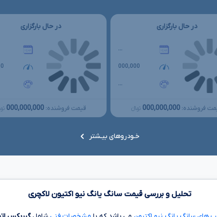
در حال بارگزاری
در حال بارگزاری
...
00
000,000
...
000,000,000
000,000,000
مت فروشنده:
قیمت فروشنده:
تومانءءء
توما
خـودروهای بیـشتر
تحلیل و بررسی قیمت سانگ یانگ نیو اکتیون لاکچری
پ های سانگ یانگ نیو اکتیون
می باشد که با
مشخصات فنی
شامل
گیربکس ات