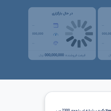
در حال بارگزاری
...
...
000,000
000,0
...
...
000,000,000
قیمت فروشنده:
نءءء
تومانءءء
وماتیک
و پیشرانه ای با حجم
2300 سی