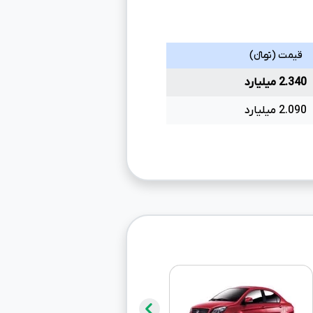
قیمت (تومانءءء)
2.340 میلیارد
2.090 میلیارد