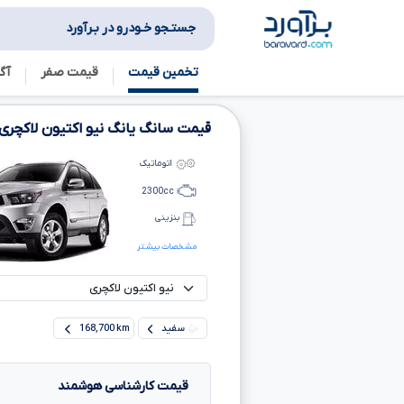
جستـجو خـودرو در بـرآورد
تخمین قیمت
قیمت صفر
آگ
قیمت سانگ یانگ نیو اکتیون لاکچری
اتوماتیک
2300
cc
بنزینی
مشخصات بیشتر
سفید
168,700 km
قیمت کارشناسی هوشمند