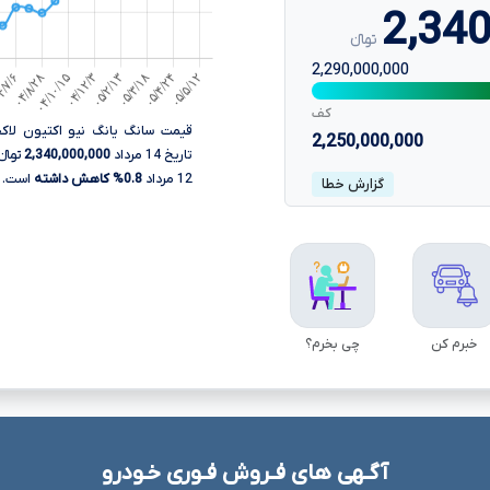
2,340
تومانءءء
2,290,000,000
کف
2,250,000,000
تاریخ 14 مرداد
2,340,000,000
توما
12 مرداد
0.8% کاهش داشته
است.
گزارش خطا
خبرم کن
چی بخرم؟
آگـهی های فـروش فـوری خـودرو