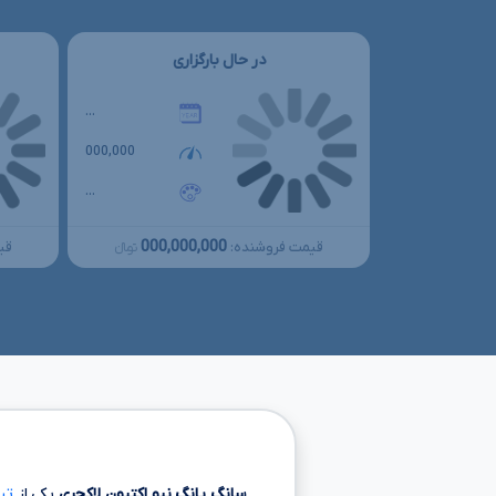
در حال بارگزاری
...
000,000
...
000,000,000
قیمت فروشنده:
قی
تومانءءء
سانگ یانگ نیو اکتیون لاکچری
یکی از
تی