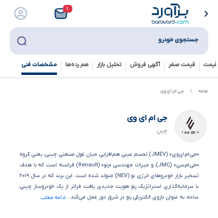
۱
جستجوی خودرو
قیمت
قیمت صفر
آگهی فروش
تحلیل بازار
هم رده‌ها‌
مشخصات فنی
همه
جی ام ای وی
جی ام ای وی
چین
«جی‌ام‌ای‌وی» (JMEV) تجسم عینی هم‌افزایی میان غول صنعتی چینی، یعنی گروه
«جی‌ام‌سی» (JMC)، و میراث مهندسی «رنو» (Renault) فرانسه است که با هدف
تسخیر بازار خودروهای انرژی نو (NEV) متولد شده است. این برند که در سال ۲۰۱۹
با سرمایه‌گذاری استراتژیک رنو هویت جدیدی یافت، فراتر از یک خودروساز چینی
ساده، به عنوان بازوی الکتریکی رنو در شرق دور عمل می‌کند..
ادامه مطلب