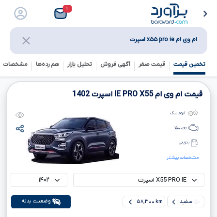
۱
ام وی ام x۵۵ pro ie اسپرت
تخمین قیمت
قیمت صفر
آگهی فروش
تحلیل بازار
هم رده‌ها‌
مشخصات ف
قیمت ام وی ام
X55
PRO
IE
اسپرت
1402
اتوماتیک
۱۵۰۰
cc
بنزینی
مشخصات بیشتر
وضعیت بدنه
سفید
۵۸,۳۰۰ km