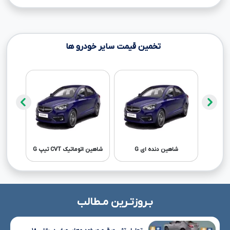
تخمین قیمت سایر خودرو ها
شاهین دنده ای G
شاهین اتوماتیک CVT تیپ G
تویوتا پرا
بـروزتـرین مـطالب