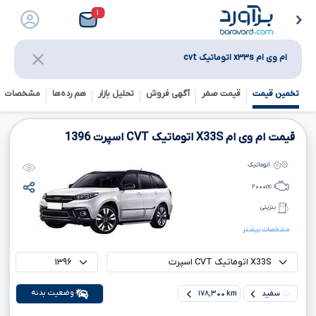
۱
ام وی ام x۳۳s اتوماتیک cvt
تخمین قیمت
قیمت صفر
آگهی فروش
تحلیل بازار
هم رده‌ها‌
مشخصات ف
قیمت ام وی ام
X33S
اتوماتیک
CVT
اسپرت
1396
اتوماتیک
۲۰۰۰
cc
بنزینی
مشخصات بیشتر
وضعیت بدنه
سفید
۱۷۸,۳۰۰ km