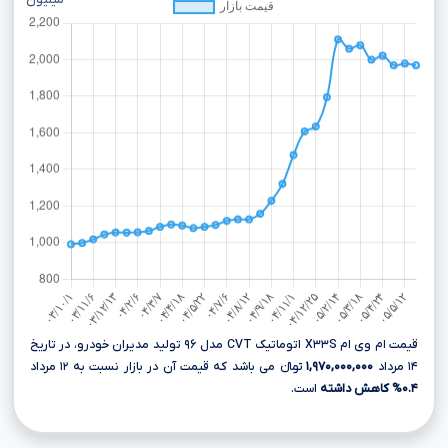
میلیون
قیمت ام وی ام X۳۳S اتوماتیک CVT مدل ۹۶ تولید مدیران خودرو، در تاریخ
۱۴ مرداد
۱,۹۷۰,۰۰۰,۰۰۰
تومانءءء می باشد که قیمت آن در بازار نسبت به ۱۲ مرداد
۰.۴% کاهش داشته
است.