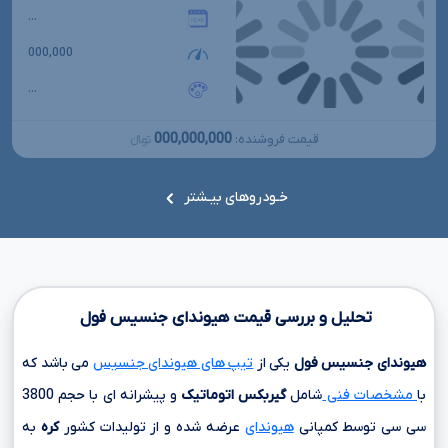
...
000,000
...
000,000,000
قیمت فروشنده:
تومانءءء
خـودروهای بیـشتر
تحلیل و بررسی قیمت هیوندای جنسیس فول
هیوندای جنسیس فول
یکی از
تیپ های هیوندای جنسیس
می باشد که
با
مشخصات فنی
شامل
گیربکس اتوماتیک
و پیشرانه ای با حجم
3800
سی سی
توسط کمپانی
هیوندای
عرضه شده و از تولیدات کشور
کره
به