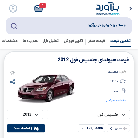
1
جستـجو خـودرو در بـرآورد
تخمین قیمت
قیمت صفر
آگهی فروش
تحلیل بازار
هم رده‌ها‌
مشخصات ف
قیمت هیوندای جنسیس فول
2012
اتوماتیک
3800
cc
بنزینی
مشخصات بیشتر
وضعیت بدنه
سربی
178,100 km