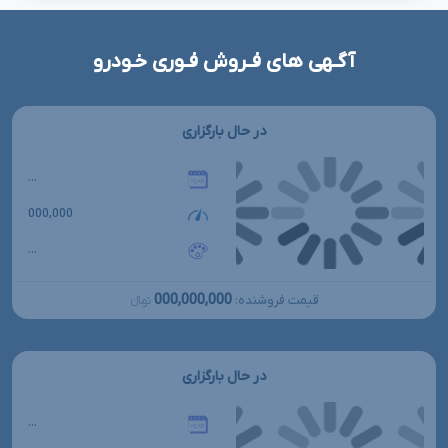
آگـهی های فـروش فـوری خـودرو
در حال بارگزاری
...
000,000
...
000,000,000
قیمت فروشنده:
تومانءءء
در حال بارگزاری
...