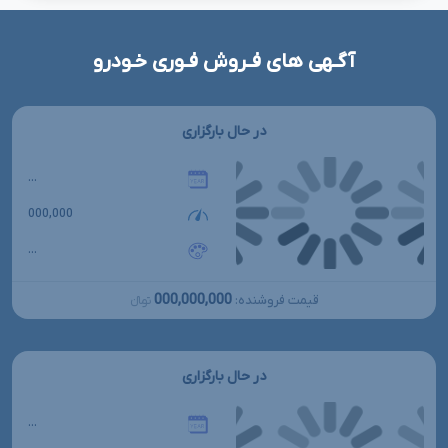
آگـهی های فـروش فـوری خـودرو
در حال بارگزاری
...
000,000
...
000,000,000
قیمت فروشنده:
تومانءءء
در حال بارگزاری
...