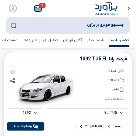
1
جستـجو خـودرو در بـرآورد
تخمین قیمت
قیمت صفر
آگهی فروش
تحلیل بازار
هم رده‌ها‌
مشخصات ف
قیمت رانا
EL
TU5
1392
دنده ای
1600
cc
بنزینی
مشخصات بیشتر
وضعیت بدنه
سفید
258,300 km