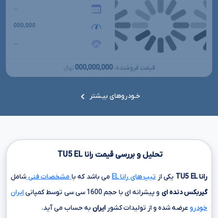
...
000,000
...
000,000,000
قیمت فروشنده:
تومانءءء
خـودروهای بیـشتر
تحلیل و بررسی قیمت رانا
EL
TU5
رانا
EL
TU5
یکی از
تیپ های رانا EL
می باشد که با
مشخصات فنی
شامل
گیربکس دنده ای
و پیشرانه ای با حجم
1600 سی سی
توسط کمپانی
ایران
خودرو
عرضه شده و از تولیدات کشور
ایران
به حساب می آید.