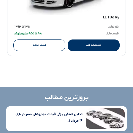
رانا EL TU۵
بازه تولید
۱۳۹۱ تا ۱۳۹۳
قیمت بازار
۸۸۰ تا ۹۵۵ میلیون تومانءءء
مشخصات فنی
قیمت خودرو
بـروزتـرین مـطالب
تحلیل کاهش جزئی قیمت خودروهای صفر در بازار ،
۱۴ مرداد ۱...