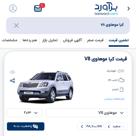
۱
کیا موهاوی v۸
تخمین قیمت
قیمت صفر
آگهی فروش
تحلیل بازار
هم رده‌ها‌
مشخصات ف
قیمت کیا موهاوی
V8
اتوماتیک
۴۶۰۰
cc
بنزینی
مشخصات بیشتر
وضعیت بدنه
سفید
۱۹۸,۷۰۰ km