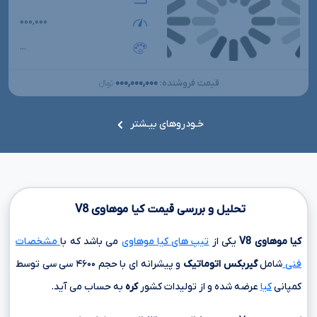
۰۰۰,۰۰۰
...
۰۰۰,۰۰۰,۰۰۰
قیمت فروشنده:
تومانءءء
خـودروهای بیـشتر
تحلیل و بررسی قیمت کیا موهاوی
V8
کیا موهاوی
V8
یکی از
تیپ های کیا موهاوی
می باشد که با
مشخصات
فنی
شامل
گیربکس اتوماتیک
و پیشرانه ای با حجم
۴۶۰۰ سی سی
توسط
کمپانی
کیا
عرضه شده و از تولیدات کشور
کره
به حساب می آید.