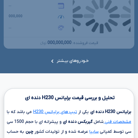
...
000,000
...
000,000,000
قیمت فروشنده:
تومانءءء
خـودروهای بیـشتر
تحلیل و بررسی قیمت برلیانس
H230
دنده ای
برلیانس
H230
دنده ای
یکی از
تیپ های برلیانس H230
می باشد که با
مشخصات فنی
شامل
گیربکس دنده ای
و پیشرانه ای با حجم
1500 سی
سی
توسط کمپانی
سایپا
عرضه شده و از تولیدات کشور
چین
به حساب