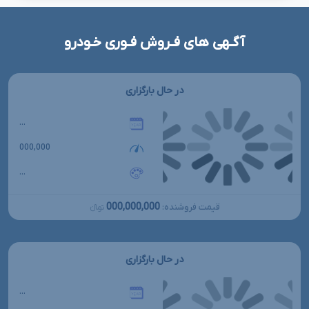
آگـهی های فـروش فـوری خـودرو
در حال بارگزاری
...
000,000
...
000,000,000
قیمت فروشنده:
تومانءءء
در حال بارگزاری
...