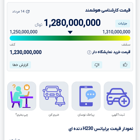
قیمت کارشناسی هوشمند
14 مرداد
1,280,000,000
جزئیات
تومانءءء
1,250,000,000
1,310,000,000
سقف
کف
قیمت خرید نمایشگاه دار
1,230,000,000
گزارش خطا
ثبت آگهی
پیامک نوسان
خبرم کن
چی بخرم؟
نمودار قیمت برلیانس
H230
دنده ای