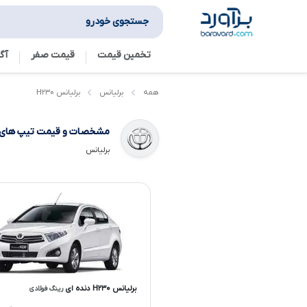
جستجوی خودرو
تخمین قیمت
قیمت صفر
آگ
برلیانس H۲۳۰
همه
برلیانس
مشخصات و قیمت تیپ های
برلیانس
برلیانس H۲۳۰ دنده ای
رینگ فولادی