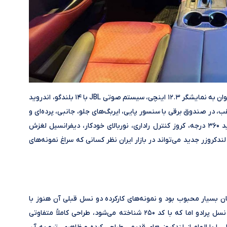
ازجمله امکانات تویوتا لندکروزر وارداتی برساوش می‌توان به نمایشگر ۱۲.۳ اینچی، سیستم صوتی JBL با ۱۴ بلندگو، اندروید
سیم، دو نمایشگر ۱۱ اینچی برای عقب، در صندوق برقی با سنسور پایی، ایربگ‌های جلو، جانبی، پرده‌ای و
زانو، دوربین دنده عقب با شستشوی لنز، سیستم دید ۳۶۰ درجه، کروز کنترل راداری، نوربالای خودکار، دیفرانسیل لغزش
کروزر جدید می‌تواند در بازار ایران نظر کسانی که سراغ نمونه‌های
مان بسیار محبوب بود و نمونه‌های کارکرده دو نسل قبلی آن هنوز با
قیمت‌های بالایی خریدوفروش می‌شوند. جدیدترین نسل پرادو اما که با کد ۲۵۰ شناخته می‌شود، طراحی کاملاً متفاوتی