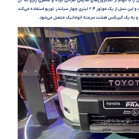
را با الهام از لندکروزرهای قدیمی طراحی کرده و ظاهری رترو به آن
بخشیده است. در پرادو هم خبری از پیشرانه V۶ نیست و این نسل از یک موتور ۲.۴ لیتری چهار سیلندر توربو استفاده می‌کند