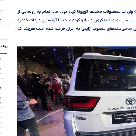
واردات محصولات مختلف تویوتا کرده بود، حالا اقدام به رونمایی از
نسل تویوتا لندکروزر و پرادو کرده است. با آزادسازی واردات خودرو
۵
، امکان بازگشت این شاسی‌بلندهای محبوب ژاپنی به ایران فراهم شده است هرچند که
۵
پربازد
۵
۵
۵
تی
۵