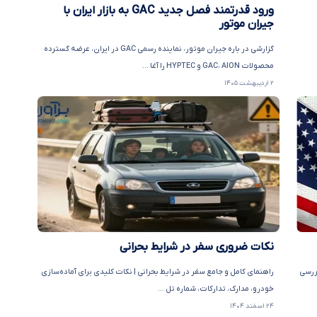
ورود قدرتمند فصل جدید GAC به بازار ایران با
جیران موتور
گزارشی در باره جیران موتور، نماینده رسمی GAC در ایران، عرضه گسترده
محصولات GAC، AION و HYPTEC را آغا ...
۲ اردیبهشت ۱۴۰۵
نکات ضروری سفر در شرایط بحرانی
آن | بررسی
راهنمای کامل و جامع سفر در شرایط بحرانی | نکات کلیدی برای آماده‌سازی
خودرو، مدارک، تدارکات، شماره تل ...
۲۴ اسفند ۱۴۰۴