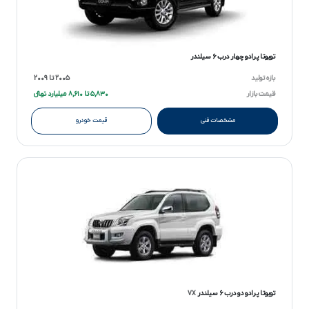
تویوتا پرادو چهار درب ۶ سیلندر
بازه تولید
۲۰۰۵ تا ۲۰۰۹
قیمت بازار
۵,۸۳۰ تا ۸,۶۱۰ میلیارد تومانءءء
مشخصات فنی
قیمت خودرو
تویوتا پرادو دو درب ۶ سیلندر
VX