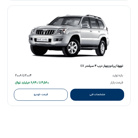
تویوتا پرادو چهار درب ۴ سیلندر
GX
بازه تولید
۲۰۰۴ تا ۲۰۰۸
قیمت بازار
۴,۵۸۰ تا ۶,۸۴۰ میلیارد تومانءءء
مشخصات فنی
قیمت خودرو