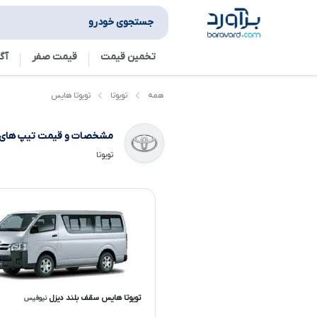
جستجوی خودرو
تخمین قیمت
قیمت صفر
آگ
تویوتا هایس
همه
تویوتا
مشخصات و قیمت تیپ های
تویوتا
تویوتا هایس سقف بلند دیزل
نیوفیس