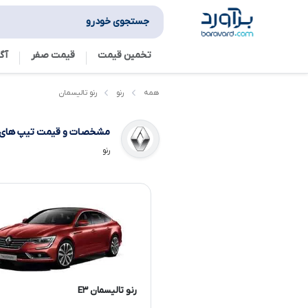
جستجوی خودرو
تخمین قیمت
قیمت صفر
آگ
رنو تالیسمان
همه
رنو
مشخصات و قیمت تیپ های
رنو
رنو تالیسمان E۳