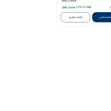
۱۳۸۳ تا ۱۳۹۶
ر
۹۵۵ تا ۱,۷۷۰ میلیارد تومانءءء
صات فنی
قیمت خودرو