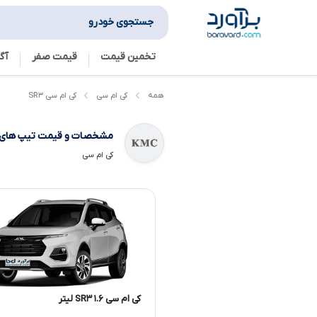
جستجوی خودرو
تخمین قیمت
قیمت صفر
آگ
کی ام سی SR۳
همه
کی ام سی
مشخصات و قیمت تیپ های
کی ام سی
کی ام سی SR۳ ۱.۶ لیتر