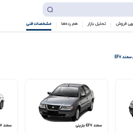
هی فروش
تحلیل بازار
هم رده‌ها‌
مشخصات فنی
سمند EF۷
سمند EF۷ بنزینی
سمند EF۷ دوگانه