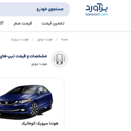
جستجوی خودرو
تخمین قیمت
قیمت صفر
آگ
هوندا سیویک
همه
هوندا موتور
مشخصات و قیمت تیپ های
هوندا موتور
هوندا سیویک اتوماتیک