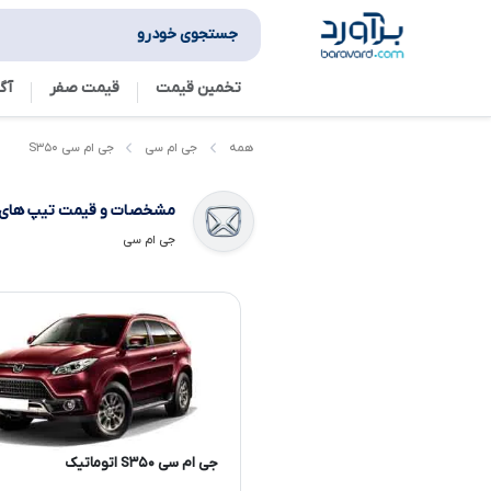
جستجوی خودرو
تخمین قیمت
قیمت صفر
آگ
جی ام سی S۳۵۰
همه
جی ام سی
مشخصات و قیمت تیپ های
جی ام سی
جی ام سی S۳۵۰ اتوماتیک