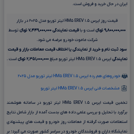
ایران در حال خرید و فروش است.
قیمت روز ایرس HM۵ EREV ۱.۵ لیتر توربو مدل ۲۰۲۵ در بازار
۹,۸۰۰,۰۰۰,۰۰۰ تومانءءء
است و با
قیمت نمایندگی
۷,۴۴۹,۰۰۰,۰۰۰ تومانءءء
توسط
شرکت ماموت خودرو عرضه می شود.
سود ثبت نام و خرید از نمایندگی یا اختلاف قیمت معاملات بازار و قیمت
نمایندگی
ایرس HM۵ EREV ۱.۵ لیتر توربو مبلغ
۲,۳۵۱,۰۰۰,۰۰۰ تومانءءء
است .
خودروهای هم رده ایرس HM۵ EREV ۱.۵ لیتر توربو مدل ۲۰۲۵
مشخصات فنی ایرس HM۵ EREV ۱.۵ لیتر توربو
تخمین قیمت ایرس HM۵ EREV ۱.۵ لیتر توربو در سامانه هوشمند
برآورد با تحلیل و بررسی علمی داده های بدست آمده از بازار شامل نتایج
استعلامات صورت گرفته از معاملات روز خودرو و قیمت های پیشنهادی
نمایشگاه داران و فروشندگان خودرو در سراسر کشور صورت می گیرد؛ بر