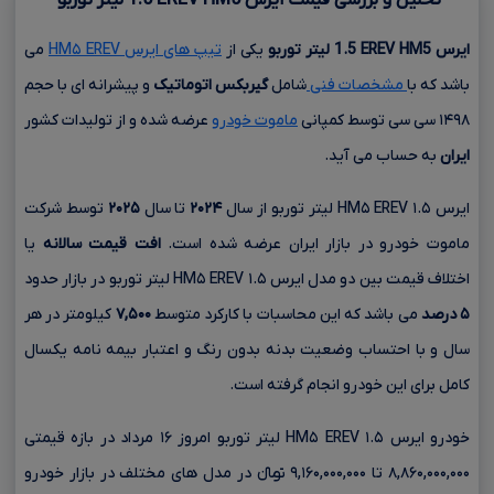
ایرس
HM5
EREV
1.5
لیتر توربو
یکی از
تیپ های ایرس HM۵ EREV
می
باشد که با
مشخصات فنی
شامل
گیربکس اتوماتیک
و پیشرانه ای با حجم
۱۴۹۸ سی سی
توسط کمپانی
ماموت خودرو
عرضه شده و از تولیدات کشور
ایران
به حساب می آید.
ایرس HM۵ EREV ۱.۵ لیتر توربو از سال
۲۰۲۴
تا سال
۲۰۲۵
توسط شرکت
ماموت خودرو در بازار ایران عرضه شده است.
افت قیمت سالانه
یا
اختلاف قیمت بین دو مدل ایرس HM۵ EREV ۱.۵ لیتر توربو در بازار حدود
۵ درصد
می باشد که این محاسبات با کارکرد متوسط
۷,۵۰۰
کیلومتر در هر
سال و با احتساب وضعیت بدنه بدون رنگ و اعتبار بیمه نامه یکسال
کامل برای این خودرو انجام گرفته است.
خودرو ایرس HM۵ EREV ۱.۵ لیتر توربو امروز ۱۶ مرداد در بازه قیمتی
۸,۸۶۰,۰۰۰,۰۰۰ تا ۹,۱۶۰,۰۰۰,۰۰۰ تومانءءء در مدل های مختلف در بازار خودرو