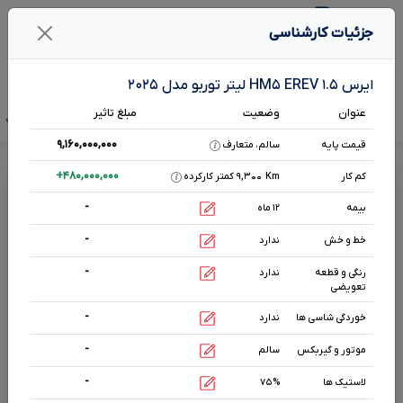
۱
جزئیات کارشناسی
ایرس hm۵ erev ۱.۵ لیتر توربو
ایرس HM۵ EREV ۱.۵ لیتر توربو مدل ۲۰۲۵
عنوان
وضعیت
مبلغ تاثیر
تخمین قیمت
قیمت صفر
آگهی فروش
تحلیل بازار
هم رده‌ها‌
مشخصات ف
۹,۱۶۰,۰۰۰,۰۰۰
قیمت پایه
سالم، متعارف
قیمت ایرس
HM5
EREV
1.5
لیتر توربو
+
۴۸۰,۰۰۰,۰۰۰
کم کار
Km
۹,۳۰۰ کمتر کارکرده
-
بیمه
۱۲ ماه
اتوماتیک
-
۱۴۹۸
cc
خط و خش
ندارد
هیبریدی
-
رنگی و قطعه
ندارد
تعویضی
مشخصات بیشتر
-
خوردگی شاسی ها
ندارد
-
موتور و گیربکس
سالم
وضعیت بدنه
مشکی
۰ km
-
لاستیک ها
۷۵%