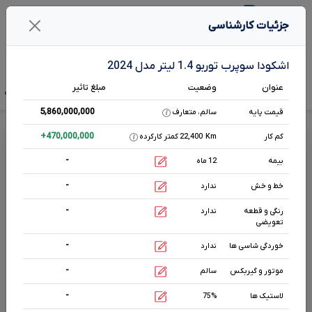
1
جزئیات کارشناسی
جستـجو خـودرو در بـرآورد
اشکودا سوپرب توربو 1.4 لیتر مدل 2024
عنوان
وضعیت
مبلغ تاثیر
تخمین قیمت
قیمت صفر
آگهی فروش
تحلیل بازار
هم رده‌ها‌
مشخصات ف
5,860,000,000
قیمت پایه
سالم، متعارف
قیمت اشکودا سوپرب توربو
1.4
لیتر
+
470,000,000
کم کار
Km
22,400 کمتر کارکرده
-
بیمه
12 ماه
اتوماتیک
-
1400
cc
خط و خش
ندارد
بنزینی
-
رنگی و قطعه
ندارد
تعویضی
مشخصات بیشتر
-
خوردگی شاسی ها
ندارد
-
موتور و گیربکس
سالم
وضعیت بدنه
سفید
0 km
-
لاستیک ها
75%