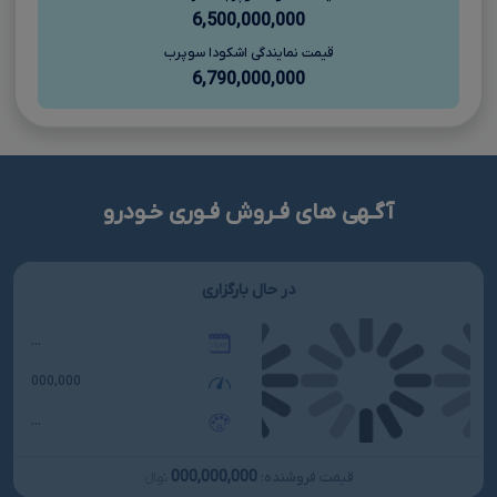
6,500,000,000
قیمت نمایندگی اشکودا سوپرب
6,790,000,000
آگـهی های فـروش فـوری خـودرو
در حال بارگزاری
...
000,000
...
000,000,000
قیمت فروشنده:
تومانءءء