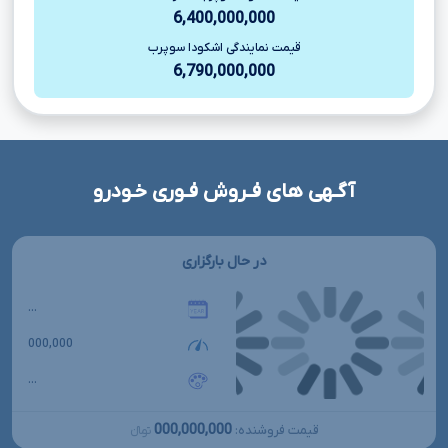
6,400,000,000
قیمت نمایندگی اشکودا سوپرب
6,790,000,000
آگـهی های فـروش فـوری خـودرو
در حال بارگزاری
...
000,000
...
000,000,000
قیمت فروشنده:
تومانءءء