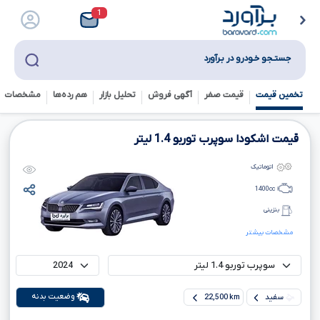
1
جستـجو خـودرو در بـرآورد
تخمین قیمت
قیمت صفر
آگهی فروش
تحلیل بازار
هم رده‌ها‌
مشخصات ف
قیمت اشکودا سوپرب توربو
1.4
لیتر
اتوماتیک
1400
cc
بنزینی
مشخصات بیشتر
وضعیت بدنه
سفید
22,500 km