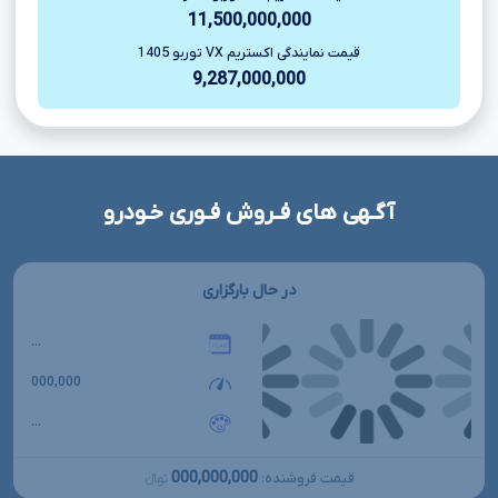
11,500,000,000
قیمت نمایندگی اکستریم VX توربو 1405
9,287,000,000
آگـهی های فـروش فـوری خـودرو
در حال بارگزاری
...
000,000
...
000,000,000
قیمت فروشنده:
تومانءءء