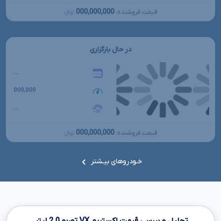
000,000,000
قیمت فروشنده:
تومانءءء
در حال بارگزاری
...
000,000
...
000,000,000
قیمت فروشنده:
تومانءءء
خـودروهای بیـشتر
تحلیل و بررسی قیمت اکستریم
VX
توربو
2.0
لیتر