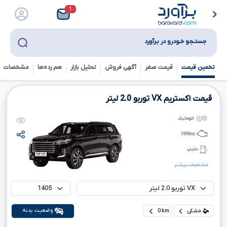
1
جستـجو خـودرو در بـرآورد
تخمین قیمت
قیمت صفر
آگهی فروش
تحلیل بازار
هم رده‌ها‌
مشخصات ف
قیمت اکستریم
VX
توربو
2.0
لیتر
اتوماتیک
1998
cc
بنزینی
مشخصات بیشتر
وضعیت بدنه
مشکی
0 km