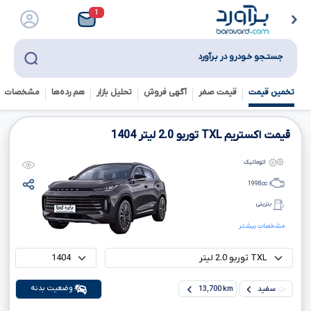
1
جستـجو خـودرو در بـرآورد
تخمین قیمت
قیمت صفر
آگهی فروش
تحلیل بازار
هم رده‌ها‌
مشخصات ف
قیمت اکستریم
TXL
توربو
2.0
لیتر
1404
اتوماتیک
1998
cc
بنزینی
مشخصات بیشتر
وضعیت بدنه
سفید
13,700 km