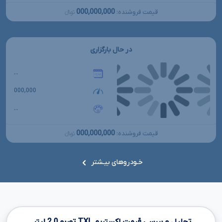
000,000,000
قیمت فروشنده:
تومانءءء
در حال بارگزاری
...
000,000
...
000,000,000
قیمت فروشنده:
تومانءءء
خـودروهای بیـشتر
تحلیل و بررسی قیمت اکستریم
TXL
توربو
2.0
لیتر