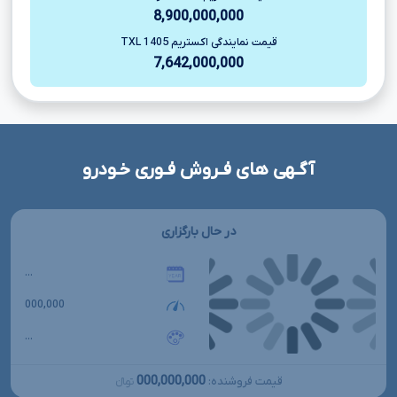
8,900,000,000
قیمت نمایندگی اکستریم TXL 1405
7,642,000,000
آگـهی های فـروش فـوری خـودرو
در حال بارگزاری
...
000,000
...
000,000,000
قیمت فروشنده:
تومانءءء