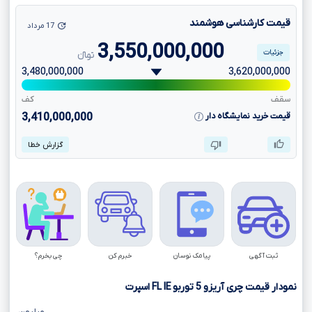
قیمت کارشناسی هوشمند
17 مرداد
3,550,000,000
جزئیات
تومانءءء
3,480,000,000
3,620,000,000
سقف
کف
قیمت خرید نمایشگاه دار
3,410,000,000
گزارش خطا
ثبت آگهی
پیامک نوسان
خبرم کن
چی بخرم؟
نمودار قیمت چری آریزو
5
توربو
IE
FL
اسپرت