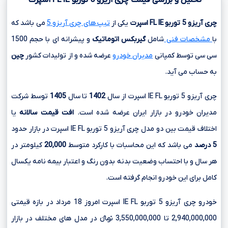
چری آریزو
5
توربو
IE
FL
اسپرت
یکی از
تیپ های چری آریزو 5
می باشد که
با
مشخصات فنی
شامل
گیربکس اتوماتیک
و پیشرانه ای با حجم
1500
سی سی
توسط کمپانی
مدیران خودرو
عرضه شده و از تولیدات کشور
چین
به حساب می آید.
چری آریزو 5 توربو IE FL اسپرت از سال
1402
تا سال
1405
توسط شرکت
مدیران خودرو در بازار ایران عرضه شده است.
افت قیمت سالانه
یا
اختلاف قیمت بین دو مدل چری آریزو 5 توربو IE FL اسپرت در بازار حدود
5 درصد
می باشد که این محاسبات با کارکرد متوسط
20,000
کیلومتر در
هر سال و با احتساب وضعیت بدنه بدون رنگ و اعتبار بیمه نامه یکسال
کامل برای این خودرو انجام گرفته است.
خودرو چری آریزو 5 توربو IE FL اسپرت امروز 18 مرداد در بازه قیمتی
2,940,000,000 تا 3,550,000,000 تومانءءء در مدل های مختلف در بازار