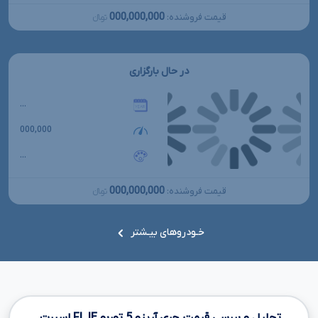
000,000,000
قیمت فروشنده:
تومانءءء
در حال بارگزاری
...
000,000
...
000,000,000
قیمت فروشنده:
تومانءءء
خـودروهای بیـشتر
تحلیل و بررسی قیمت چری آریزو
5
توربو
IE
FL
اسپرت