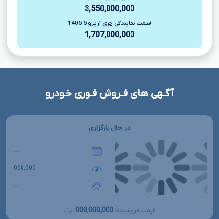
3,550,000,000
قیمت نمایندگی چری آریزو 5 1405
1,707,000,000
آگـهی های فـروش فـوری خـودرو
در حال بارگزاری
...
000,000
...
000,000,000
قیمت فروشنده:
تومانءءء