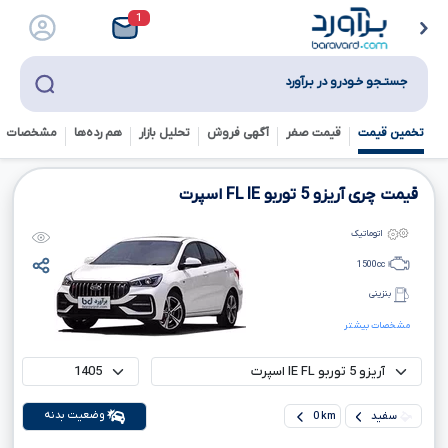
1
جستـجو خـودرو در بـرآورد
تخمین قیمت
قیمت صفر
آگهی فروش
تحلیل بازار
هم رده‌ها‌
مشخصات ف
قیمت چری آریزو
5
توربو
IE
FL
اسپرت
اتوماتیک
1500
cc
بنزینی
مشخصات بیشتر
وضعیت بدنه
سفید
0 km