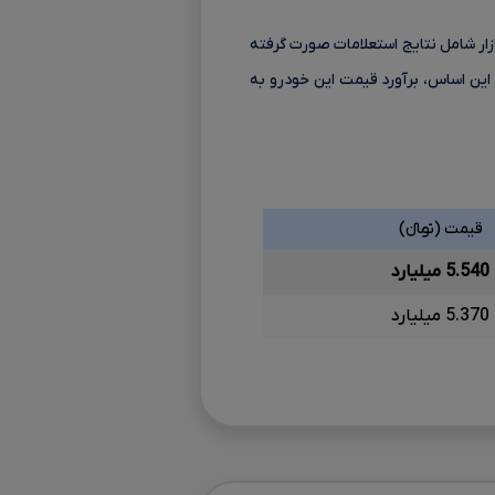
 آمده از بازار شامل نتایج استعلامات صورت گرفته
این اساس، برآورد قیمت این خودرو به
قیمت (تومانءءء)
5.540 میلیارد
5.370 میلیارد