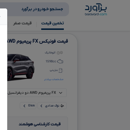
جستـجو خـودرو در بـرآورد
ج
تخمین قیمت
قیمت صفر
آگ
قیمت فونیکس
FX
پریمیوم
AWD
دو 
اتوماتیک
1598
cc
بنزینی
مشخصات بیشتر
نوک مدادی
0 km
قیمت کارشناسی هوشمند