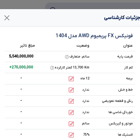
زئیات کارشناسی
هی فروش
تحلیل بازار
هم رده‌ها‌
مشخصات فنی
فونیکس FX پریمیوم AWD مدل 1404
دیفرانسیل
عنوان
وضعیت
مبلغ تاثیر
5,540,000,000
قیمت پایه
سالم، متعارف
نمودار قیمت فونیکس
FX
پریمیوم
+
270,000,000
کم کار
Km
13,700 کمتر کارکرده
-
بیمه
12 ماه
-
خط و خش
ندارد
-
رنگی و قطعه تعویضی
ندارد
-
خوردگی شاسی ها
ندارد
ویرایش خودرو
-
موتور و گیربکس
سالم
-
لاستیک ها
75%
14 مرداد