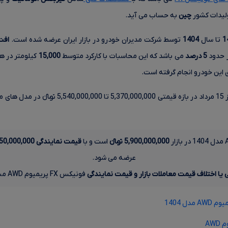
لیدات کشور
چین
به حساب می آید.
1
تا سال
1404
توسط شرکت مدیران خودرو در بازار ایران عرضه شده است.
افت
5 درصد
می باشد که این محاسبات با کارکرد متوسط
15,000
کیلومتر در ه
ی این خودرو انجام گرفته است.
خودرو فونیکس FX پریمیوم AWD امروز 15 مرداد در باز
5,900,000,000 تومانءءء
است و با
قیمت نمایندگی
2,950,000,000 توم
عرضه می شود.
ی یا اختلاف قیمت معاملات بازار و قیمت نمایندگی
فونیکس FX پریمیوم AWD مبلغ