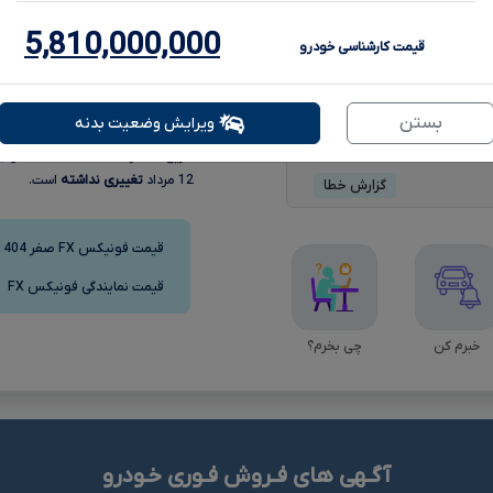
5,810
5,810,000,000
تومانءءء
قیمت کارشناسی خودرو
5,690,000,000
کف
بستن
ویرایش وضعیت بدنه
5,580,000,000
تاریخ 14 مرداد
5,810,000,000
توما
12 مرداد
تغییری نداشته
است.
گزارش خطا
قیمت فونیکس FX صفر 1404
قیمت نمایندگی فونیکس FX
خبرم کن
چی بخرم؟
آگـهی های فـروش فـوری خـودرو