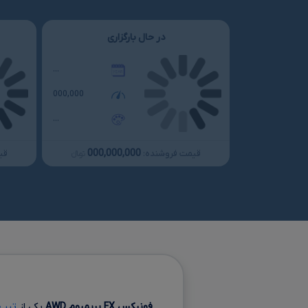
در حال بارگزاری
...
000,000
...
000,000,000
قیمت فروشنده:
قی
تومانءءء
فونیکس
FX
پریمیوم
AWD
یکی از
تیپ 