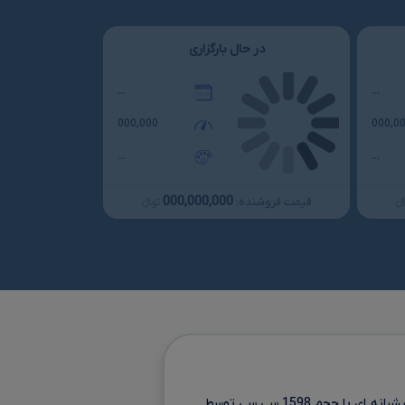
در حال بارگزاری
...
...
000,000
000,0
...
...
000,000,000
قیمت فروشنده:
نءءء
تومانءءء
یشرانه ای با حجم
1598 سی سی
توسط