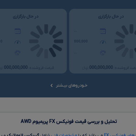
در حال بارگزاری
در حال بارگزاری
...
00
000,000
...
000,000,000
000,000,000
مت فروشنده:
قیمت فروشنده:
تومانءءء
توما
خـودروهای بیـشتر
تحلیل و بررسی قیمت فونیکس
FX
پریمیوم
AWD
های فونیکس FX
می باشد که با
مشخصات فنی
شامل
گیربکس اتوماتیک
و پ