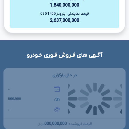
1,840,000,000
قیمت نمایندگی اینرودز C35 1405
2,637,000,000
آگـهی های فـروش فـوری خـودرو
در حال بارگزاری
...
000,000
...
000,000,000
قیمت فروشنده:
تومانءءء