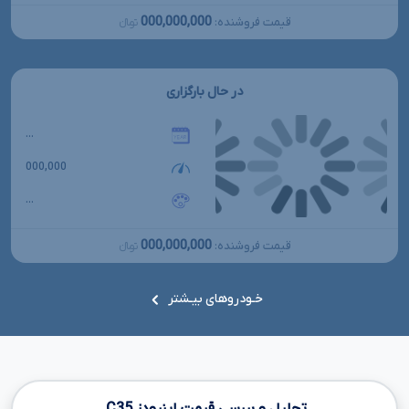
000,000,000
قیمت فروشنده:
تومانءءء
در حال بارگزاری
...
000,000
...
000,000,000
قیمت فروشنده:
تومانءءء
خـودروهای بیـشتر
تحلیل و بررسی قیمت اینرودز
C35