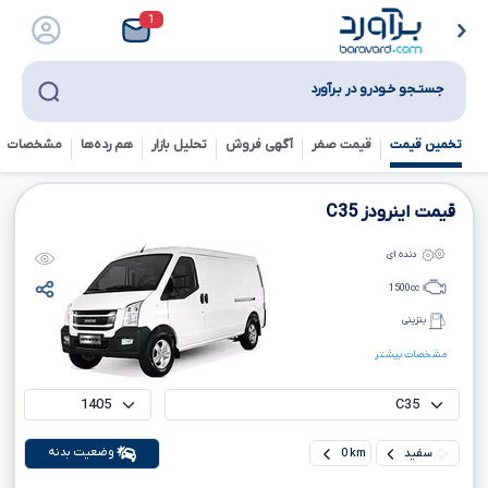
1
جستـجو خـودرو در بـرآورد
تخمین قیمت
قیمت صفر
آگهی فروش
تحلیل بازار
هم رده‌ها‌
مشخصات ف
قیمت اینرودز
C35
دنده ای
1500
cc
بنزینی
مشخصات بیشتر
وضعیت بدنه
سفید
0 km