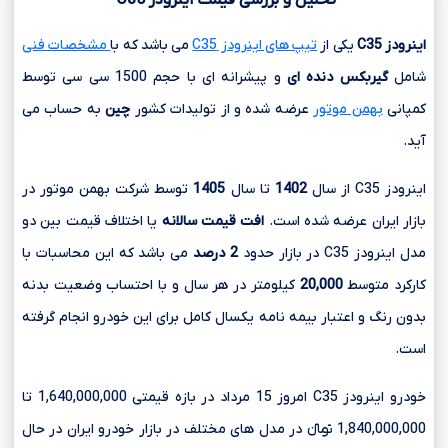
اینرودز
C35
یکی از
تیپ های اینرودز C35
می باشد که با
مشخصات فنی
شامل
گیربکس دنده ای
و پیشرانه ای با حجم
1500 سی سی
توسط
کمپانی
بهمن موتور
عرضه شده و از تولیدات کشور
چین
به حساب می
آید.
اینرودز C35 از سال
1402
تا سال
1405
توسط شرکت بهمن موتور در
بازار ایران عرضه شده است.
افت قیمت سالانه
یا اختلاف قیمت بین دو
مدل اینرودز C35 در بازار حدود
2 درصد
می باشد که این محاسبات با
کارکرد متوسط
20,000
کیلومتر در هر سال و با احتساب وضعیت بدنه
بدون رنگ و اعتبار بیمه نامه یکسال کامل برای این خودرو انجام گرفته
است.
خودرو اینرودز C35 امروز 15 مرداد در بازه قیمتی 1,640,000,000 تا
1,840,000,000 تومانءءء در مدل های مختلف در بازار خودرو ایران در حال