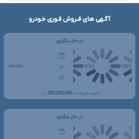
آگـهی های فـروش فـوری خـودرو
در حال بارگزاری
...
000,000
...
000,000,000
قیمت فروشنده:
تومانءءء
در حال بارگزاری
...