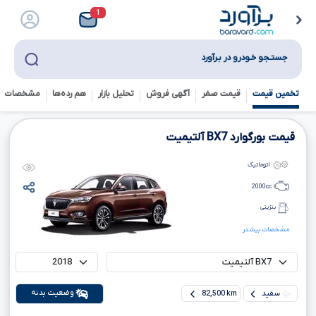
1
جستـجو خـودرو در بـرآورد
تخمین قیمت
قیمت صفر
آگهی فروش
تحلیل بازار
هم رده‌ها‌
مشخصات ف
قیمت بورگوارد
BX7
آلتیمیت
اتوماتیک
2000
cc
بنزینی
مشخصات بیشتر
وضعیت بدنه
سفید
82,500 km