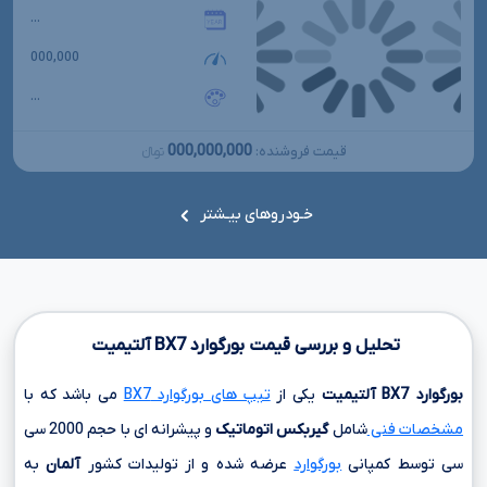
...
000,000
...
000,000,000
قیمت فروشنده:
تومانءءء
خـودروهای بیـشتر
تحلیل و بررسی قیمت بورگوارد
BX7
آلتیمیت
بورگوارد
BX7
آلتیمیت
یکی از
تیپ های بورگوارد BX7
می باشد که با
مشخصات فنی
شامل
گیربکس اتوماتیک
و پیشرانه ای با حجم
2000 سی
سی
توسط کمپانی
بورگوارد
عرضه شده و از تولیدات کشور
آلمان
به