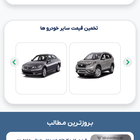
تخمین قیمت سایر خودرو ها
بـروزتـرین مـطالب