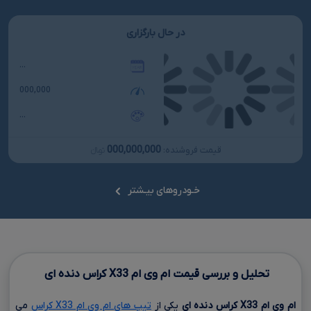
در حال بارگزاری
...
000,000
...
000,000,000
قیمت فروشنده:
تومانءءء
خـودروهای بیـشتر
تحلیل و بررسی قیمت ام وی ام
X33
کراس دنده ای
ام وی ام
X33
کراس دنده ای
یکی از
تیپ های ام وی ام X33 کراس
می