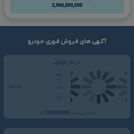
2,960,000,000
آگـهی های فـروش فـوری خـودرو
در حال بارگزاری
...
000,000
...
000,000,000
قیمت فروشنده:
تومانءءء