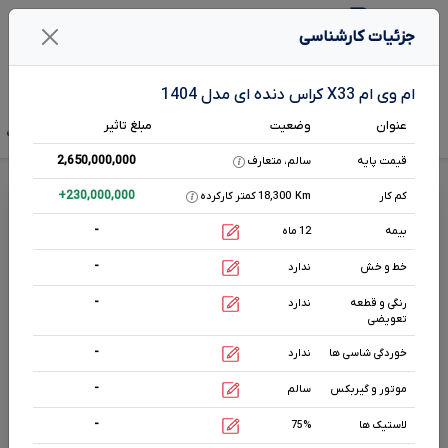
1
جزئیات کارشناسی
جستـجو خـودرو در بـرآورد
ام وی ام X33 کراس دنده ای مدل 1404
عنوان
وضعیت
مبلغ تاثیر
تخمین قیمت
قیمت صفر
آگهی فروش
تحلیل بازار
هم رده‌ها‌
مشخصات ف
2,650,000,000
قیمت پایه
سالم، متعارف
قیمت ام وی ام
X33
کراس دنده ای
+
230,000,000
کم کار
Km
18,300 کمتر کارکرده
-
بیمه
12 ماه
اتوماتیک
-
1000
cc
خط و خش
ندارد
بنزینی
-
رنگی و قطعه
ندارد
تعویضی
مشخصات بیشتر
-
خوردگی شاسی ها
ندارد
-
موتور و گیربکس
سالم
وضعیت بدنه
سفید
0 km
-
لاستیک ها
75%