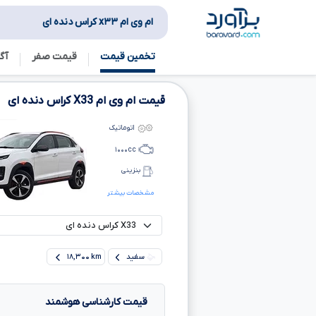
ام وی ام x۳۳ کراس دنده ای
تخمین قیمت
قیمت صفر
آگ
قیمت ام وی ام
X33
کراس دنده ای
اتوماتیک
۱۰۰۰
cc
بنزینی
مشخصات بیشتر
سفید
۱۸,۳۰۰ km
قیمت کارشناسی هوشمند