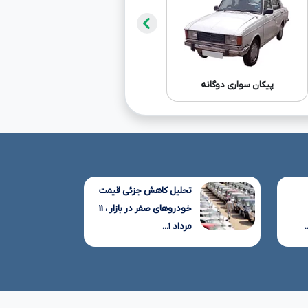
پیکان سواری دوگانه
پژو پارس XU۷P
شا
تحلیل کاهش جزئی قیمت
خودروهای صفر در بازار ، ۱۱
مرداد ۱...