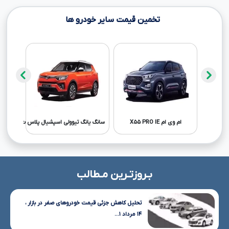
تخمین قیمت سایر خودرو ها
ام وی ام X۵۵ PRO IE
سانگ یانگ تیوولی اسپشیال پلاس ت...
پیک
بـروزتـرین مـطالب
تحلیل کاهش جزئی قیمت خودروهای صفر در بازار ،
۱۴ مرداد ۱...