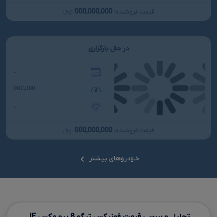
000,000,000
قیمت فروشنده:
تومانءءء
در حال بارگزاری
...
000,000
...
000,000,000
قیمت فروشنده:
تومانءءء
خـودروهای بیـشتر
تحلیل و بررسی قیمت فونیکس تیگو
8
پرو مکس
IE