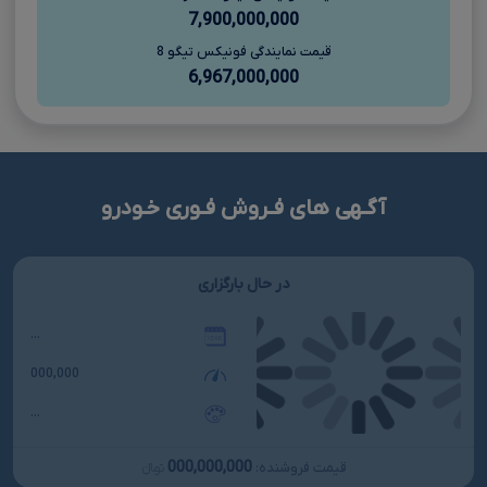
7,900,000,000
قیمت نمایندگی فونیکس تیگو 8
6,967,000,000
آگـهی های فـروش فـوری خـودرو
در حال بارگزاری
...
000,000
...
000,000,000
قیمت فروشنده:
تومانءءء