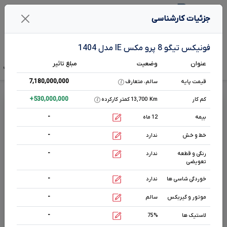
1
جزئیات کارشناسی
جستـجو خـودرو در بـرآورد
فونیکس تیگو 8 پرو مکس IE مدل 1404
عنوان
وضعیت
مبلغ تاثیر
تخمین قیمت
قیمت صفر
آگهی فروش
تحلیل بازار
هم رده‌ها‌
مشخصات ف
7,180,000,000
قیمت پایه
سالم، متعارف
قیمت فونیکس تیگو
8
پرو مکس
IE
+
530,000,000
کم کار
Km
13,700 کمتر کارکرده
-
بیمه
12 ماه
اتوماتیک
-
2000
cc
خط و خش
ندارد
بنزینی
-
رنگی و قطعه
ندارد
تعویضی
مشخصات بیشتر
-
خوردگی شاسی ها
ندارد
-
موتور و گیربکس
سالم
وضعیت بدنه
سفید
0 km
-
لاستیک ها
75%