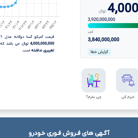
4,000
تومانءءء
3,920,000,000
کف
قیمت آمیکو آسنا دوگانه مدل 1401 تولید آمیکو، در تاریخ 14 مرداد
3,840,000,000
4,000,000,000
تومانءءء می باشد که 
تغییری نداشته
است.
گزارش خطا
خبرم کن
چی بخرم؟
آگـهی های فـروش فـوری خـودرو