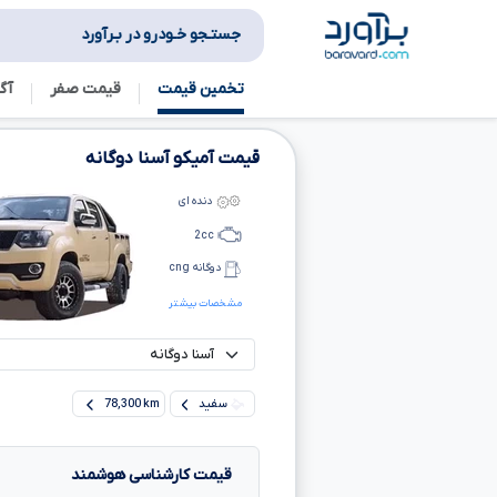
جستـجو خـودرو در بـرآورد
تخمین قیمت
قیمت صفر
آگ
قیمت آمیکو آسنا دوگانه
دنده ای
2
cc
دوگانه cng
مشخصات بیشتر
سفید
78,300 km
قیمت کارشناسی هوشمند