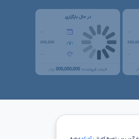
در حال بارگزاری
...
...
000,000
000,0
...
...
000,000,000
قیمت فروشنده:
نءءء
تومانءءء
جم
2 سی سی
توسط کمپانی
آمیکو
عرضه