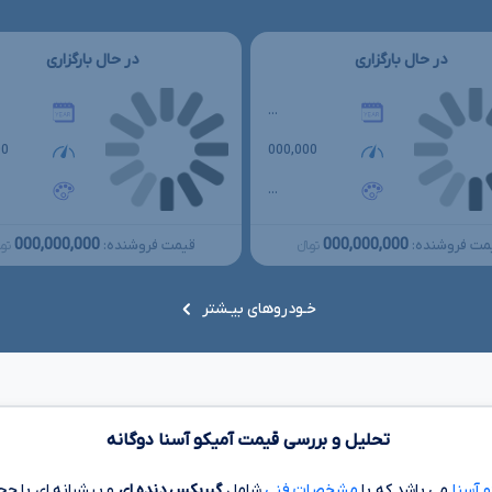
در حال بارگزاری
در حال بارگزاری
...
00
000,000
...
000,000,000
000,000,000
مت فروشنده:
قیمت فروشنده:
تومانءءء
توما
خـودروهای بیـشتر
تحلیل و بررسی قیمت آمیکو آسنا دوگانه
 آسنا
می باشد که با
مشخصات فنی
شامل
گیربکس دنده ای
و پیشرانه ای با ح