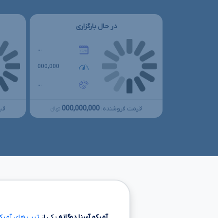
در حال بارگزاری
...
000,000
...
000,000,000
قیمت فروشنده:
قی
تومانءءء
آمیکو آسنا دوگانه
یکی از
تیپ های آمیکو