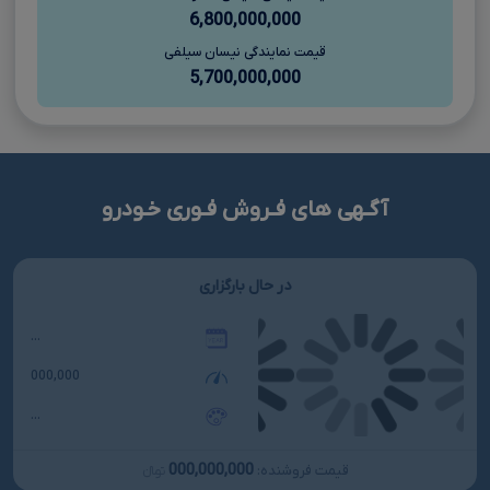
6,800,000,000
قیمت نمایندگی نیسان سیلفی
5,700,000,000
آگـهی های فـروش فـوری خـودرو
در حال بارگزاری
...
000,000
...
000,000,000
قیمت فروشنده:
تومانءءء