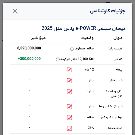
1
جزئیات کارشناسی
جستـجو خـودرو در بـرآورد
نیسان سیلفی e-POWER پلاس مدل 2025
عنوان
وضعیت
مبلغ تاثیر
تخمین قیمت
قیمت صفر
آگهی فروش
تحلیل بازار
هم رده‌ها‌
مشخصات ف
6,390,000,000
قیمت پایه
سالم، متعارف
قیمت نیسان سیلفی
e
-
POWER
پلاس
+
300,000,000
کم کار
Km
12,400 کمتر کارکرده
-
بیمه
12 ماه
اتوماتیک
-
1200
cc
خط و خش
ندارد
هیبریدی
-
رنگی و قطعه
ندارد
تعویضی
مشخصات بیشتر
-
خوردگی شاسی ها
ندارد
-
موتور و گیربکس
سالم
وضعیت بدنه
خاکستری
0 km
-
لاستیک ها
75%