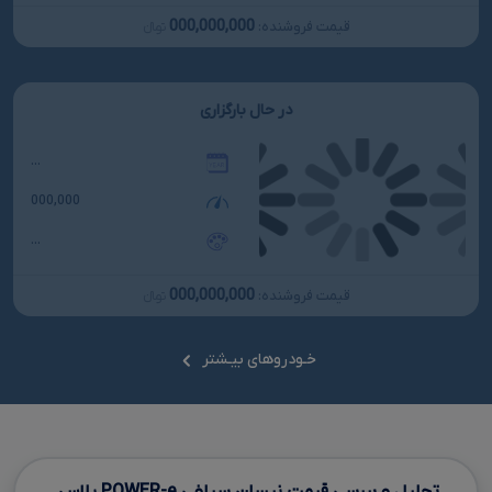
000,000,000
قیمت فروشنده:
تومانءءء
در حال بارگزاری
...
000,000
...
000,000,000
قیمت فروشنده:
تومانءءء
خـودروهای بیـشتر
تحلیل و بررسی قیمت نیسان سیلفی
e
-
POWER
پلاس