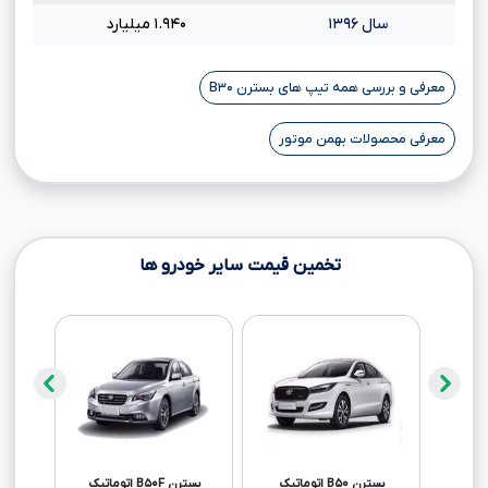
سال ۱۳۹۶
۱.۹۴۰ میلیارد
معرفی و بررسی همه تیپ های بسترن B۳۰
معرفی محصولات بهمن موتور
تخمین قیمت سایر خودرو ها
بسترن B۵۰ اتوماتیک
بسترن B۵۰F اتوماتیک
سمند