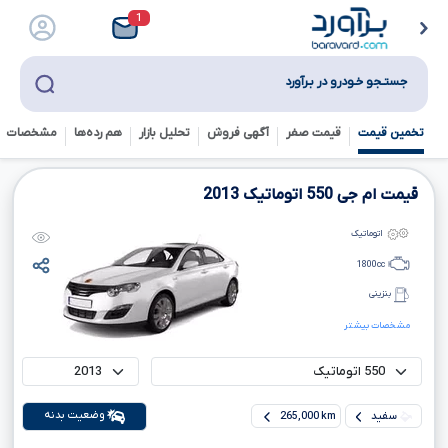
1
جستـجو خـودرو در بـرآورد
تخمین قیمت
قیمت صفر
آگهی فروش
تحلیل بازار
هم رده‌ها‌
مشخصات ف
قیمت ام جی
550
اتوماتیک
2013
اتوماتیک
1800
cc
بنزینی
مشخصات بیشتر
وضعیت بدنه
سفید
265,000 km