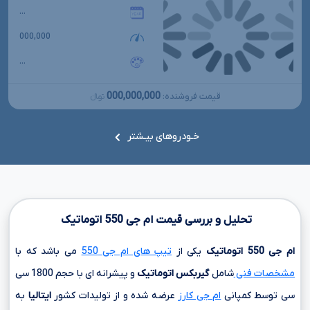
...
000,000
...
000,000,000
قیمت فروشنده:
تومانءءء
خـودروهای بیـشتر
تحلیل و بررسی قیمت ام جی
550
اتوماتیک
ام جی
550
اتوماتیک
یکی از
تیپ های ام جی 550
می باشد که با
مشخصات فنی
شامل
گیربکس اتوماتیک
و پیشرانه ای با حجم
1800 سی
سی
توسط کمپانی
ام جی کارز
عرضه شده و از تولیدات کشور
ایتالیا
به