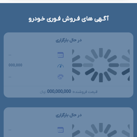
آگـهی های فـروش فـوری خـودرو
در حال بارگزاری
...
000,000
...
000,000,000
قیمت فروشنده:
تومانءءء
در حال بارگزاری
...