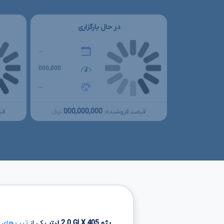
در حال بارگزاری
...
000,000
...
000,000,000
قیمت فروشنده:
قی
تومانءءء
پژو
405
GLX
2.0
لیتر
یکی از
تیپ های پژو