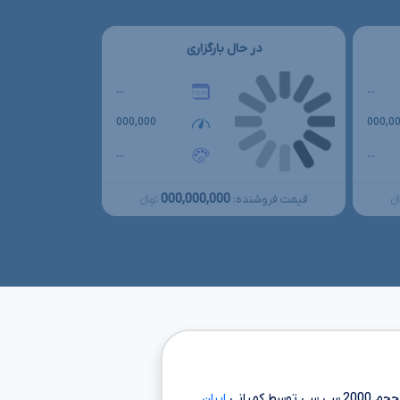
در حال بارگزاری
...
...
000,000
000,0
...
...
000,000,000
قیمت فروشنده:
نءءء
تومانءءء
ا حجم
2000 سی سی
توسط کمپانی
ایران