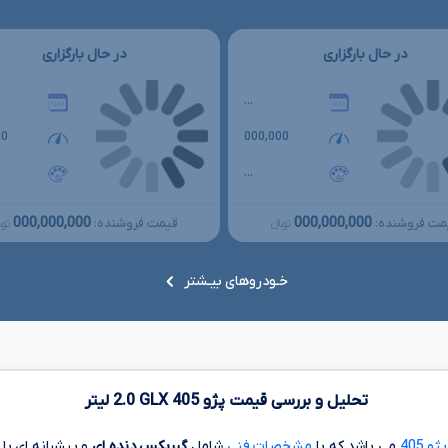
در حال بارگزاری
در حال بارگزاری
...
00
000,000
...
000,000,000
000,000,000
مت فروشنده:
قیمت فروشنده:
تومانءءء
توما
خـودروهای بیـشتر
تحلیل و بررسی قیمت پژو
405
GLX
2.0
لیتر
 405
می باشد که با
مشخصات فنی
شامل
گیربکس دنده ای
و پیشرانه ای ب