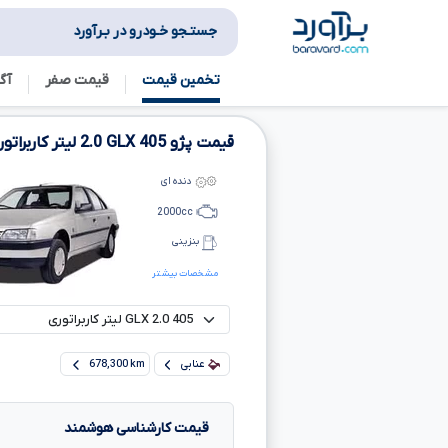
جستـجو خـودرو در بـرآورد
تخمین قیمت
قیمت صفر
آگ
قیمت پژو
405
GLX
2.0
لیتر کاربراتو
دنده ای
2000
cc
بنزینی
مشخصات بیشتر
عنابی
678,300 km
قیمت کارشناسی هوشمند