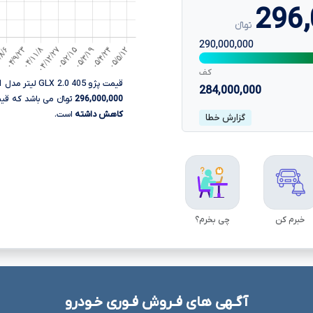
296,
تومانءءء
290,000,000
کف
قیمت پژو 405 GLX 2.0 لیتر مدل 71 تولید ایران خودرو، در تاریخ 14 مرداد
284,000,000
296,000,000
تومانءءء می باشد که قیمت 
کاهش داشته
است.
گزارش خطا
خبرم کن
چی بخرم؟
آگـهی های فـروش فـوری خـودرو