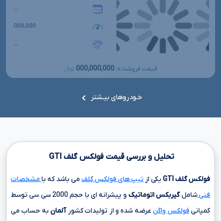
...
000,000
...
000,000,000
قیمت فروشنده:
تومانءءء
خـودروهای بیـشتر
تحلیل و بررسی قیمت فولکس گلف
GTI
فولکس گلف
GTI
یکی از
تیپ های فولکس گلف
می باشد که با
مشخصات
فنی
شامل
گیربکس اتوماتیک
و پیشرانه ای با حجم
2000 سی سی
توسط
کمپانی
فولکس واگن
عرضه شده و از تولیدات کشور
آلمان
به حساب می