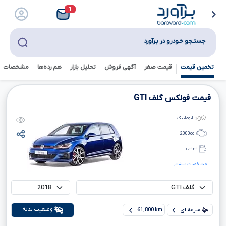
1
جستـجو خـودرو در بـرآورد
تخمین قیمت
قیمت صفر
آگهی فروش
تحلیل بازار
هم رده‌ها‌
مشخصات ف
قیمت فولکس گلف
GTI
اتوماتیک
2000
cc
بنزینی
مشخصات بیشتر
وضعیت بدنه
سرمه ای
61,800 km