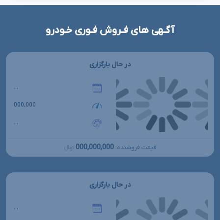
آگـهی های فـروش فـوری خـودرو
در حال بارگزاری
...
000,000
...
000,000,000
قیمت فروشنده:
تومانءءء
در حال بارگزاری
...