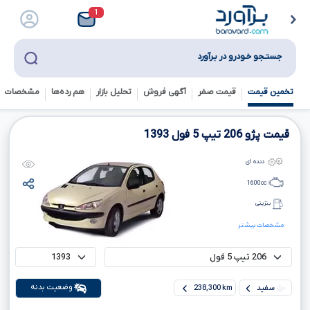
1
جستـجو خـودرو در بـرآورد
تخمین قیمت
قیمت صفر
آگهی فروش
تحلیل بازار
هم رده‌ها‌
مشخصات ف
قیمت پژو
206
تیپ
5
فول
1393
دنده ای
1600
cc
بنزینی
مشخصات بیشتر
وضعیت بدنه
سفید
238,300 km