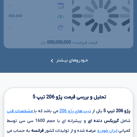
...
000,000
...
000,000,000
قیمت فروشنده:
تومانءءء
خـودروهای بیـشتر
تحلیل و بررسی قیمت پژو
206
تیپ
5
پژو
206
تیپ
5
یکی از
تیپ های پژو 206
می باشد که با
مشخصات فنی
شامل
گیربکس دنده ای
و پیشرانه ای با حجم
1600 سی سی
توسط
کمپانی
ایران خودرو
عرضه شده و از تولیدات کشور
فرانسه
به حساب می