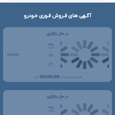
آگـهی های فـروش فـوری خـودرو
در حال بارگزاری
...
000,000
...
000,000,000
قیمت فروشنده:
تومانءءء
در حال بارگزاری
...