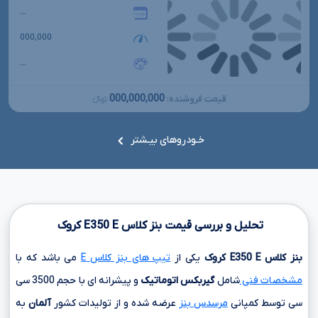
...
000,000
...
000,000,000
قیمت فروشنده:
تومانءءء
خـودروهای بیـشتر
تحلیل و بررسی قیمت بنز کلاس
E
E350
کروک
بنز کلاس
E
E350
کروک
یکی از
تیپ های بنز کلاس E
می باشد که با
مشخصات فنی
شامل
گیربکس اتوماتیک
و پیشرانه ای با حجم
3500 سی
سی
توسط کمپانی
مرسدس بنز
عرضه شده و از تولیدات کشور
آلمان
به