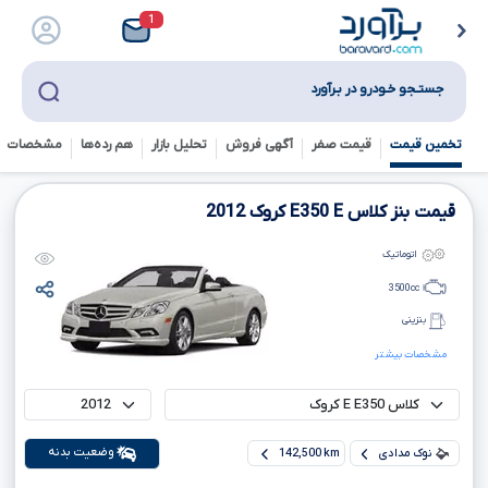
1
جستـجو خـودرو در بـرآورد
تخمین قیمت
قیمت صفر
آگهی فروش
تحلیل بازار
هم رده‌ها‌
مشخصات ف
قیمت بنز کلاس
E
E350
کروک
2012
اتوماتیک
3500
cc
بنزینی
مشخصات بیشتر
وضعیت بدنه
نوک مدادی
142,500 km