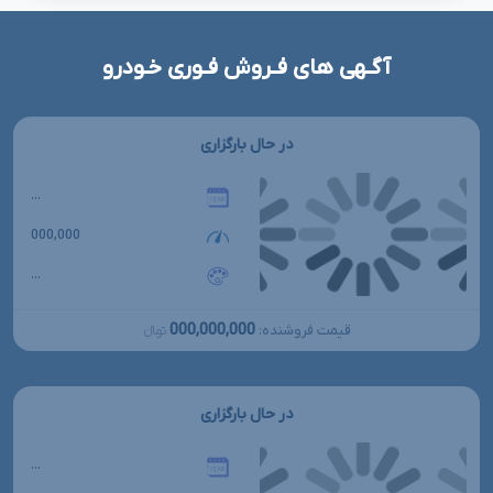
آگـهی های فـروش فـوری خـودرو
در حال بارگزاری
...
000,000
...
000,000,000
قیمت فروشنده:
تومانءءء
در حال بارگزاری
...