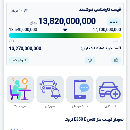
قیمت کارشناسی هوشمند
14 مرداد
13,820,000,000
جزئیات
تومانءءء
13,540,000,000
14,100,000,000
سقف
کف
قیمت خرید نمایشگاه دار
13,270,000,000
گزارش خطا
ثبت آگهی
پیامک نوسان
خبرم کن
چی بخرم؟
نمودار قیمت بنز کلاس
E
E350
کروک