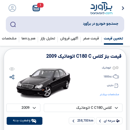
1
جستـجو خـودرو در بـرآورد
تخمین قیمت
قیمت صفر
آگهی فروش
تحلیل بازار
هم رده‌ها‌
مشخصات ف
قیمت بنز کلاس
C
C180
اتوماتیک
2009
اتوماتیک
1800
cc
بنزینی
مشخصات بیشتر
وضعیت بدنه
سرمه ای
258,700 km