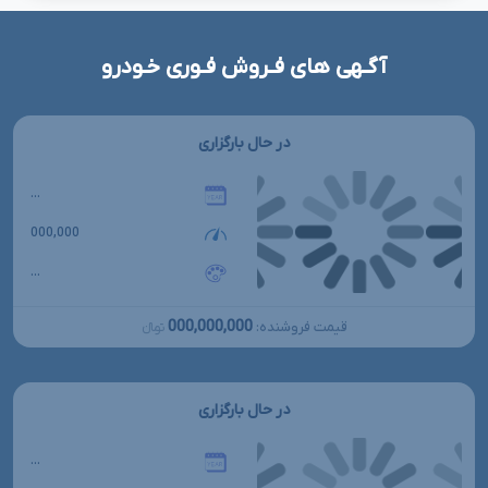
آگـهی های فـروش فـوری خـودرو
در حال بارگزاری
...
000,000
...
000,000,000
قیمت فروشنده:
تومانءءء
در حال بارگزاری
...