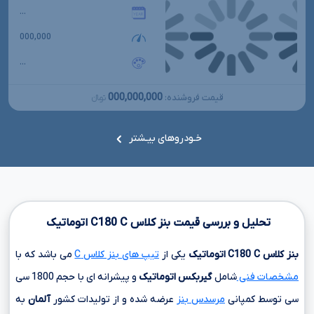
...
000,000
...
000,000,000
قیمت فروشنده:
تومانءءء
خـودروهای بیـشتر
تحلیل و بررسی قیمت بنز کلاس
C
C180
اتوماتیک
بنز کلاس
C
C180
اتوماتیک
یکی از
تیپ های بنز کلاس C
می باشد که با
مشخصات فنی
شامل
گیربکس اتوماتیک
و پیشرانه ای با حجم
1800 سی
سی
توسط کمپانی
مرسدس بنز
عرضه شده و از تولیدات کشور
آلمان
به