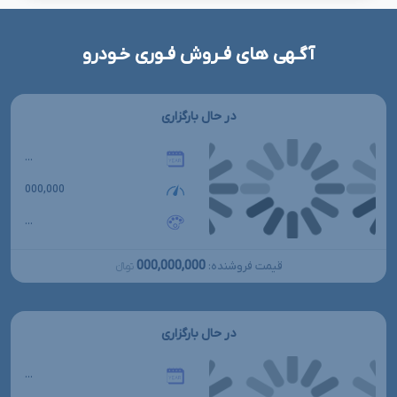
آگـهی های فـروش فـوری خـودرو
در حال بارگزاری
...
000,000
...
000,000,000
قیمت فروشنده:
تومانءءء
در حال بارگزاری
...