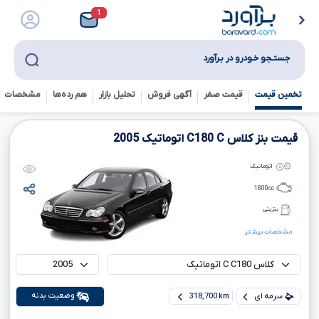
1
جستـجو خـودرو در بـرآورد
تخمین قیمت
قیمت صفر
آگهی فروش
تحلیل بازار
هم رده‌ها‌
مشخصات ف
قیمت بنز کلاس
C
C180
اتوماتیک
2005
اتوماتیک
1800
cc
بنزینی
مشخصات بیشتر
وضعیت بدنه
سرمه ای
318,700 km