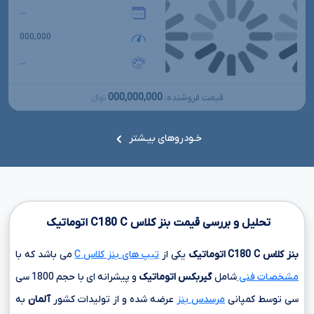
...
000,000
...
000,000,000
قیمت فروشنده:
تومانءءء
خـودروهای بیـشتر
تحلیل و بررسی قیمت بنز کلاس
C
C180
اتوماتیک
بنز کلاس
C
C180
اتوماتیک
یکی از
تیپ های بنز کلاس C
می باشد که با
مشخصات فنی
شامل
گیربکس اتوماتیک
و پیشرانه ای با حجم
1800 سی
سی
توسط کمپانی
مرسدس بنز
عرضه شده و از تولیدات کشور
آلمان
به