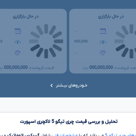
در حال بارگزاری
در حال بارگزاری
...
00
000,000
...
000,000,000
000,000,000
مت فروشنده:
قیمت فروشنده:
تومانءءء
توما
خـودروهای بیـشتر
تحلیل و بررسی قیمت چری تیگو
5
لاکچری اسپورت
های چری تیگو 5
می باشد که با
مشخصات فنی
شامل
گیربکس اتوماتیک
و پی