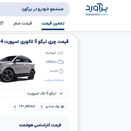
جستـجو خـودرو در بـرآورد
تخمین قیمت
قیمت صفر
آگ
قیمت چری تیگو
5
لاکچری اسپورت
94
اتوماتیک
2000
cc
بنزینی
مشخصات بیشتر
نوک مدادی
191,000 km
قیمت کارشناسی هوشمند