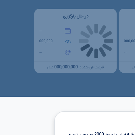
در حال بارگزاری
...
...
000,000
000,0
...
...
000,000,000
قیمت فروشنده:
نءءء
تومانءءء
شرانه ای با حجم
2000 سی سی
توسط