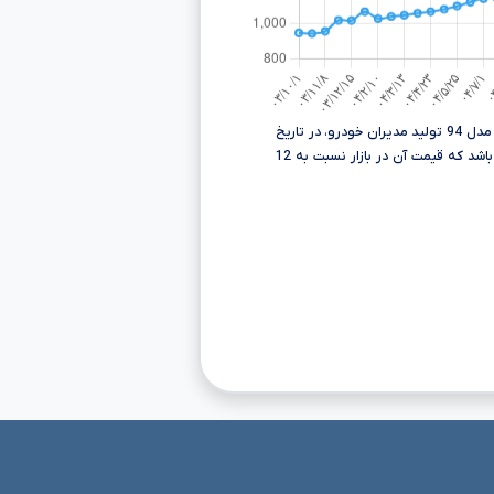
قیمت چری تیگو 5 لاکچری اسپورت مدل 94 تولید مدیران خودرو، در تاریخ
تومانءءء می باشد که قیمت آن در بازار نسبت به 12