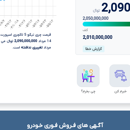
2,090
تومانءءء
2,050,000,000
کف
2,010,000,000
14 مرداد
2,090,000,000
مرداد
تغییری نداشته
است.
گزارش خطا
خبرم کن
چی بخرم؟
آگـهی های فـروش فـوری خـودرو