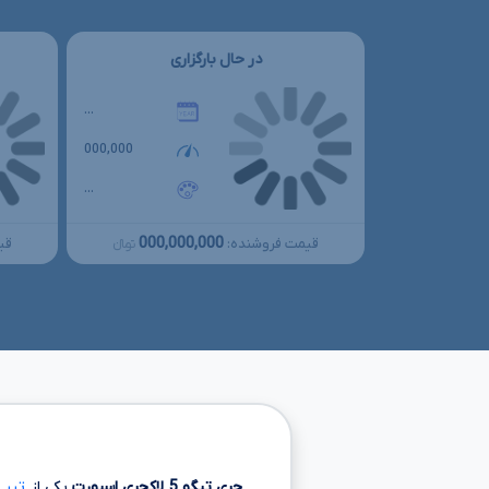
در حال بارگزاری
...
000,000
...
000,000,000
قیمت فروشنده:
قی
تومانءءء
چری تیگو
5
لاکچری اسپورت
یکی از
تیپ 