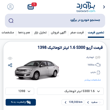
1
جستـجو خـودرو در بـرآورد
تخمین قیمت
قیمت صفر
آگهی فروش
تحلیل بازار
هم رده‌ها‌
مشخصات ف
قیمت آریو
S300
1.6
لیتر اتوماتیک
1398
اتوماتیک
1600
cc
بنزینی
مشخصات بیشتر
وضعیت بدنه
سفید
138,300 km