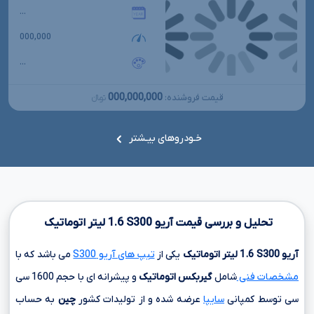
...
000,000
...
000,000,000
قیمت فروشنده:
تومانءءء
خـودروهای بیـشتر
تحلیل و بررسی قیمت آریو
S300
1.6
لیتر اتوماتیک
آریو
S300
1.6
لیتر اتوماتیک
یکی از
تیپ های آریو S300
می باشد که با
مشخصات فنی
شامل
گیربکس اتوماتیک
و پیشرانه ای با حجم
1600 سی
سی
توسط کمپانی
سایپا
عرضه شده و از تولیدات کشور
چین
به حساب