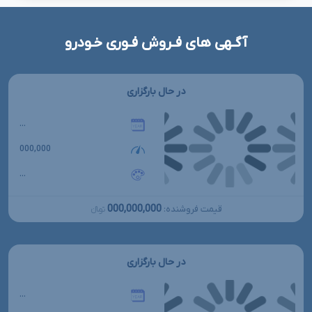
آگـهی های فـروش فـوری خـودرو
در حال بارگزاری
...
000,000
...
000,000,000
قیمت فروشنده:
تومانءءء
در حال بارگزاری
...