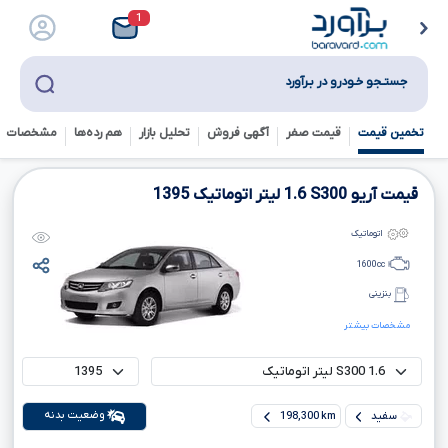
1
جستـجو خـودرو در بـرآورد
تخمین قیمت
قیمت صفر
آگهی فروش
تحلیل بازار
هم رده‌ها‌
مشخصات ف
قیمت آریو
S300
1.6
لیتر اتوماتیک
1395
اتوماتیک
1600
cc
بنزینی
مشخصات بیشتر
وضعیت بدنه
سفید
198,300 km