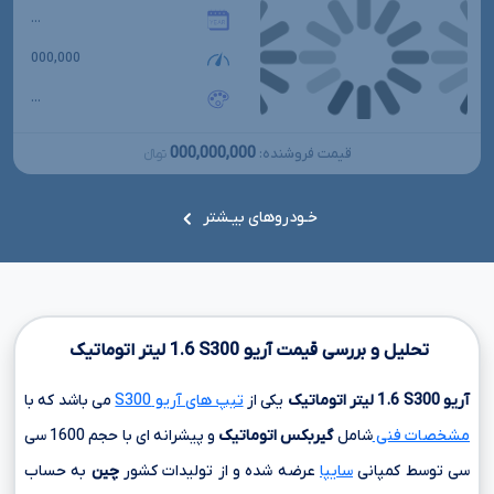
...
000,000
...
000,000,000
قیمت فروشنده:
تومانءءء
خـودروهای بیـشتر
تحلیل و بررسی قیمت آریو
S300
1.6
لیتر اتوماتیک
آریو
S300
1.6
لیتر اتوماتیک
یکی از
تیپ های آریو S300
می باشد که با
مشخصات فنی
شامل
گیربکس اتوماتیک
و پیشرانه ای با حجم
1600 سی
سی
توسط کمپانی
سایپا
عرضه شده و از تولیدات کشور
چین
به حساب