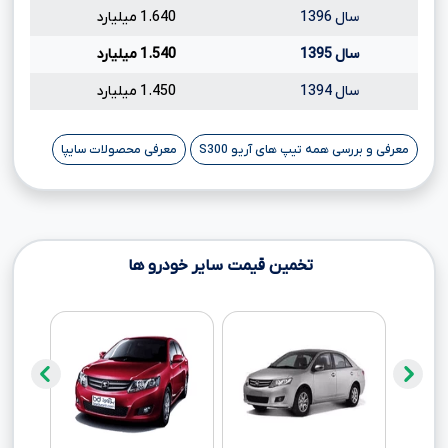
سال 1396
1.640 میلیارد
سال 1395
1.540 میلیارد
سال 1394
1.450 میلیارد
معرفی و بررسی همه تیپ های آریو S300
معرفی محصولات سایپا
تخمین قیمت سایر خودرو ها