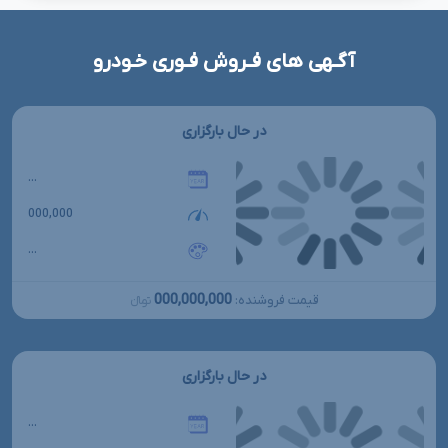
آگـهی های فـروش فـوری خـودرو
در حال بارگزاری
...
000,000
...
000,000,000
قیمت فروشنده:
تومانءءء
در حال بارگزاری
...